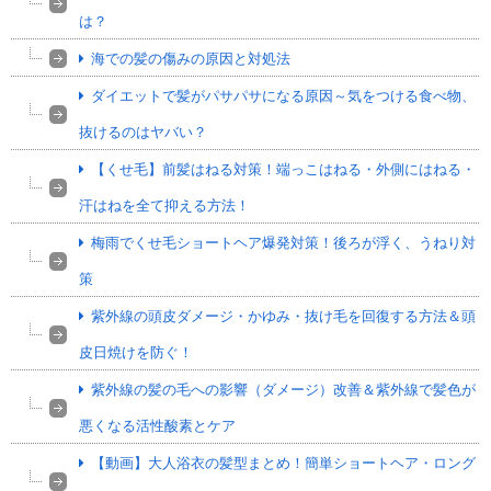
は？
海での髪の傷みの原因と対処法
ダイエットで髪がパサパサになる原因～気をつける食べ物、
抜けるのはヤバい？
【くせ毛】前髪はねる対策！端っこはねる・外側にはねる・
汗はねを全て抑える方法！
梅雨でくせ毛ショートヘア爆発対策！後ろが浮く、うねり対
策
紫外線の頭皮ダメージ・かゆみ・抜け毛を回復する方法＆頭
皮日焼けを防ぐ！
紫外線の髪の毛への影響（ダメージ）改善＆紫外線で髪色が
悪くなる活性酸素とケア
【動画】大人浴衣の髪型まとめ！簡単ショートヘア・ロング