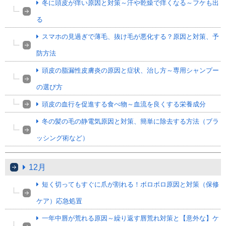
冬に頭皮が痒い原因と対策～汗や乾燥で痒くなる～フケも出
る
スマホの見過ぎで薄毛、抜け毛が悪化する？原因と対策、予
防方法
頭皮の脂漏性皮膚炎の原因と症状、治し方～専用シャンプー
の選び方
頭皮の血行を促進する食べ物～血流を良くする栄養成分
冬の髪の毛の静電気原因と対策、簡単に除去する方法（ブラ
ッシング術など）
12月
短く切ってもすぐに爪が割れる！ボロボロ原因と対策（保修
ケア）応急処置
一年中唇が荒れる原因～繰り返す唇荒れ対策と【意外な】ケ