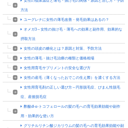
女性の低体温症と薄毛・抜け毛の関係・原因と治し方・予防
方法
ユーグレナに女性の薄毛改善・発毛効果はあるの？
オメガ3～女性の抜け毛・薄毛への効果と副作用、効果的な
摂取方法
女性の頭皮の糖化とは？原因と対策、予防方法
女性の薄毛・抜け毛治療の種類と価格相場
女性用育毛サプリメントの安全な選び方
女性の産毛（薄くなったおでこの生え際）を濃くする方法
女性用育毛剤の正しい選び方～円形脱毛症、びまん性脱毛
症、産後脱毛症
酢酸dl-α-トコフェロールの髪の毛への育毛効果効能や副作
用・効果的な使い方
グリチルリチン酸ジカリウムの髪の毛への育毛効果効能や副