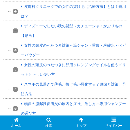
皮膚科クリニックでの女性の抜け毛【治療方法】とは？費用
は？
ディズニーでしたい秋の髪型～カチューシャ・かぶりもの
【動画】
女性の頭皮のべたつき対策～湯シャン・重曹・炭酸水・ベビ
ーパウダー
女性の頭皮のべたつきに顔用クレンジングオイルを使うメリ
ットと正しい使い方
スマホの見過ぎで薄毛、抜け毛が悪化する？原因と対策、予
防方法
頭皮の脂漏性皮膚炎の原因と症状、治し方～専用シャンプー
の選び方
頭皮の血行を促進する食べ物～血流を良くする栄養成分
ホーム
検索
トップ
サイドバー