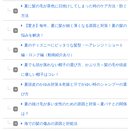
夏に髪の毛が茶色に日焼けしてしまった時のケア方法・防ぐ
方法
【驚き】毎年、夏に髪が細く薄くなる原因と対策！夏の髪の
悩みを解決！
夏のディズニーにピッタリな髪型・ヘアレンジ！ショート
編・ロング編（動画紹介あり）
夏でも頭が蒸れない帽子の選び方、かぶり方～髪の毛や頭皮
に優しい帽子はコレ！
夏頭皮のかゆみ対策＆乾燥と汗でかゆい時のシャンプーの選
び方
夏の抜け毛が多い女性のための原因と対策～夏バテとの関係
は？
海での髪の傷みの原因と対処法