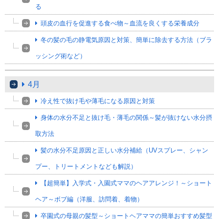
る
頭皮の血行を促進する食べ物～血流を良くする栄養成分
冬の髪の毛の静電気原因と対策、簡単に除去する方法（ブラ
ッシング術など）
4月
冷え性で抜け毛や薄毛になる原因と対策
身体の水分不足と抜け毛・薄毛の関係～髪が抜けない水分摂
取方法
髪の水分不足原因と正しい水分補給（UVスプレー、シャン
プー、トリートメントなども解説）
【超簡単】入学式・入園式ママのヘアアレンジ！～ショート
ヘア～ボブ編（洋服、訪問着、着物）
卒園式の母親の髪型～ショートヘアママの簡単おすすめ髪型