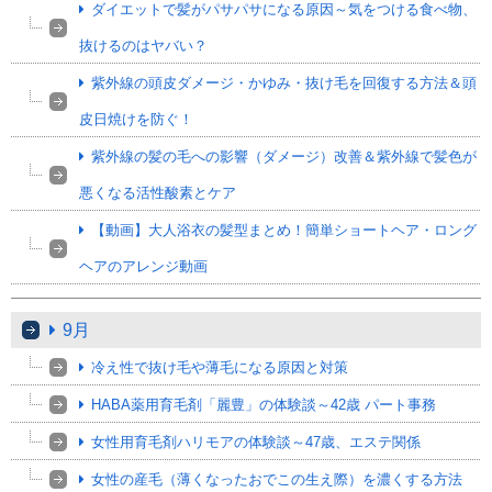
ダイエットで髪がパサパサになる原因～気をつける食べ物、
抜けるのはヤバい？
紫外線の頭皮ダメージ・かゆみ・抜け毛を回復する方法＆頭
皮日焼けを防ぐ！
紫外線の髪の毛への影響（ダメージ）改善＆紫外線で髪色が
悪くなる活性酸素とケア
【動画】大人浴衣の髪型まとめ！簡単ショートヘア・ロング
ヘアのアレンジ動画
9月
冷え性で抜け毛や薄毛になる原因と対策
HABA薬用育毛剤「麗豊」の体験談～42歳 パート事務
女性用育毛剤ハリモアの体験談～47歳、エステ関係
女性の産毛（薄くなったおでこの生え際）を濃くする方法