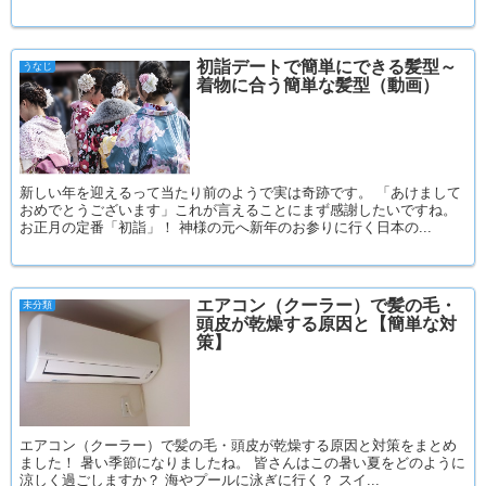
初詣デートで簡単にできる髪型～
うなじ
着物に合う簡単な髪型（動画）
新しい年を迎えるって当たり前のようで実は奇跡です。 「あけまして
おめでとうございます」これが言えることにまず感謝したいですね。
お正月の定番「初詣」！ 神様の元へ新年のお参りに行く日本の...
エアコン（クーラー）で髪の毛・
未分類
頭皮が乾燥する原因と【簡単な対
策】
エアコン（クーラー）で髪の毛・頭皮が乾燥する原因と対策をまとめ
ました！ 暑い季節になりましたね。 皆さんはこの暑い夏をどのように
涼しく過ごしますか？ 海やプールに泳ぎに行く？ スイ...