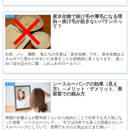
炭水化物で抜け毛や薄毛になる理
抜け毛
由～抜け毛が起きないバランスっ
て？
白米、パン、麺類… 私たちの主食は「炭水化物」です。 炭水化物はエ
ネルギーに変わりやすいため食すことが必然的に多くなります。 真っ
白いほかほかのご飯、ふわふわのロールパン...
シースルーバングの効果（見え
未分類
方）～メリット・デメリット、美
容室での頼み方
韓国の女優さんが数年前くらいから始めたことで日本でも大人気にな
った前髪「シースルーバング」。 今では日本でも多くの芸能人がシー
スルーバングにしていて、世間でもその人気はまだまだ熱い！ ...