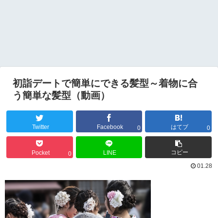
初詣デートで簡単にできる髪型～着物に合
う簡単な髪型（動画）
Twitter
Facebook
はてブ
0
0
コピー
Pocket
LINE
0
01.28