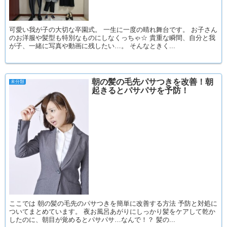
可愛い我が子の大切な卒園式。 一生に一度の晴れ舞台です。 お子さん
のお洋服や髪型も特別なものにしなくっちゃ☆ 貴重な瞬間、自分と我
が子、一緒に写真や動画に残したい…。 そんなときく...
朝の髪の毛先パサつきを改善！朝
未分類
起きるとパサパサを予防！
ここでは 朝の髪の毛先のパサつきを簡単に改善する方法 予防と対処に
ついてまとめています。 夜お風呂あがりにしっかり髪をケアして乾か
したのに、朝目が覚めるとパサパサ…なんで！？ 髪の...