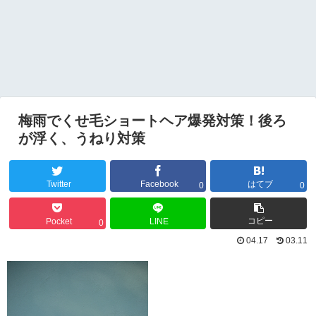
梅雨でくせ毛ショートヘア爆発対策！後ろ
が浮く、うねり対策
Twitter
Facebook
はてブ
0
0
コピー
Pocket
LINE
0
04.17
03.11