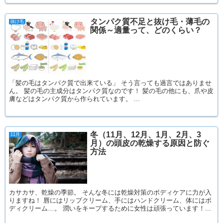
タンパク質不足と抜け毛・薄毛の
抜け毛
関係～適量って、どのくらい？
「髪の毛はタンパク質で出来ている」 そう言っても過言ではありませ
ん。 髪の毛の主成分はタンパク質なのです！ 髪の毛の他にも、爪や皮
膚などはタンパク質から作られています。 ...
冬（11月、12月、1月、2月、3
11月
月）の頭皮の乾燥する原因と防ぐ
方法
カサカサ、乾燥の季節。 そんな冬には乾燥対策のボディケアに力が入
りますね！ 唇にはリップクリーム、手にはハンドクリーム、体にはボ
ディクリーム…。 潤いをキープするために女性は頑張っています！...