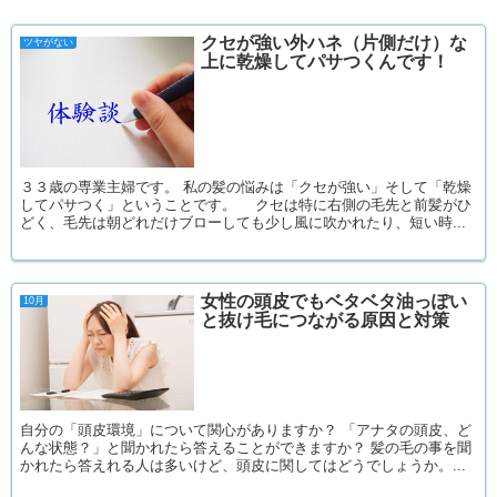
クセが強い外ハネ（片側だけ）な
ツヤがない
上に乾燥してパサつくんです！
３３歳の専業主婦です。 私の髪の悩みは「クセが強い」そして「乾燥
してパサつく」ということです。 クセは特に右側の毛先と前髪がひ
どく、毛先は朝どれだけブローしても少し風に吹かれたり、短い時...
女性の頭皮でもベタベタ油っぽい
10月
と抜け毛につながる原因と対策
自分の「頭皮環境」について関心がありますか？ 「アナタの頭皮、ど
んな状態？」と聞かれたら答えることができますか？ 髪の毛の事を聞
かれたら答えれる人は多いけど、頭皮に関してはどうでしょうか。...