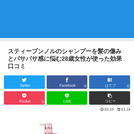
スティーブンノルのシャンプーを髪の傷み
とパサパサ感に悩む28歳女性が使った効果
口コミ
Twitter
Facebook
はてブ
0
0
コピー
Pocket
LINE
0
03.10
03.18