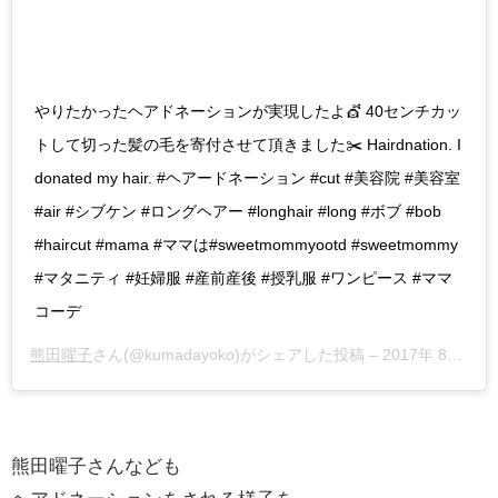
やりたかったヘアドネーションが実現したよ💇 40センチカッ
トして切った髪の毛を寄付させて頂きました✂️ Hairdnation. I
donated my hair. #ヘアードネーション #cut #美容院 #美容室
#air #シブケン #ロングヘアー #longhair #long #ボブ #bob
#haircut #mama #ママは#sweetmommyootd #sweetmommy
#マタニティ #妊婦服 #産前産後 #授乳服 #ワンピース #ママ
コーデ
熊田曜子
さん(@kumadayoko)がシェアした投稿 –
2017年 8月月22日午後10時37分PDT
熊田曜子さんなども