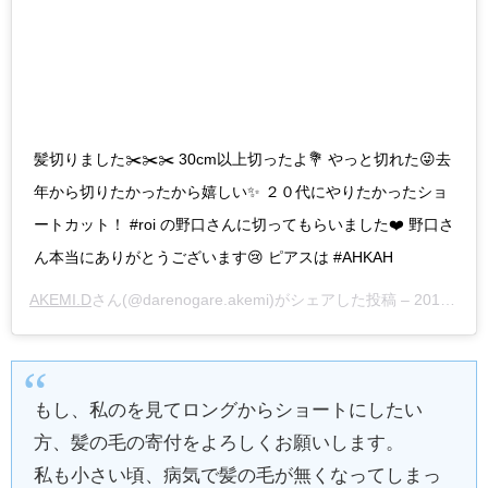
髪切りました✂️✂️✂️ 30cm以上切ったよ💐 やっと切れた😜去
年から切りたかったから嬉しい✨ ２０代にやりたかったショ
ートカット！ #roi の野口さんに切ってもらいました❤️ 野口さ
ん本当にありがとうございます😢 ピアスは #AHKAH
AKEMI.D
さん(@darenogare.akemi)がシェアした投稿 –
2017年 8月月3日午後11時46分PDT
もし、私のを見てロングからショートにしたい
方、髪の毛の寄付をよろしくお願いします。
私も小さい頃、病気で髪の毛が無くなってしまっ