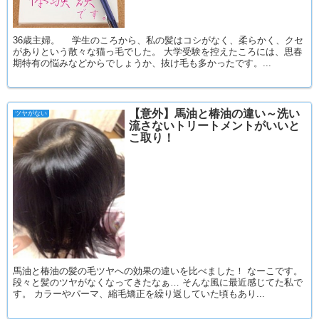
36歳主婦。 学生のころから、私の髪はコシがなく、柔らかく、クセ
がありという散々な猫っ毛でした。 大学受験を控えたころには、思春
期特有の悩みなどからでしょうか、抜け毛も多かったです。...
【意外】馬油と椿油の違い～洗い
ツヤがない
流さないトリートメントがいいと
こ取り！
馬油と椿油の髪の毛ツヤへの効果の違いを比べました！ なーこです。
段々と髪のツヤがなくなってきたなぁ… そんな風に最近感じてた私で
す。 カラーやパーマ、縮毛矯正を繰り返していた頃もあり...